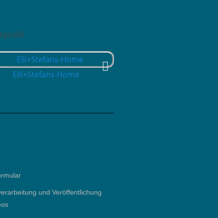
Elli+Stefans-Home
Hausbesichtigung
ormular
verarbeitung und Veröffentlichung
eos