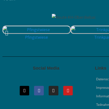
Pfingstwiese
Trinkpa
Social Media
Links
Datensc
Impres
Informa
Teilnah