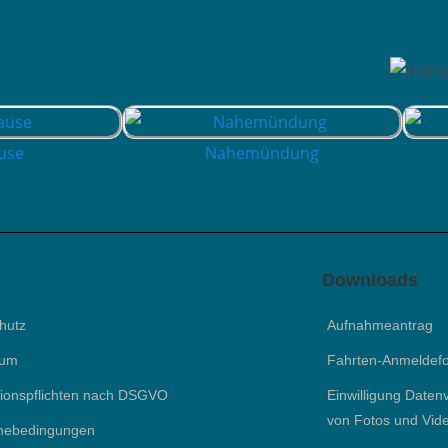
use
Nahemündung
Downloads
hutz
Aufnahmeantrag
sum
Fahrten-Anmeldef
tionspflichten nach DSGVO
Einwilligung Daten
von Fotos und Vid
mebedingungen