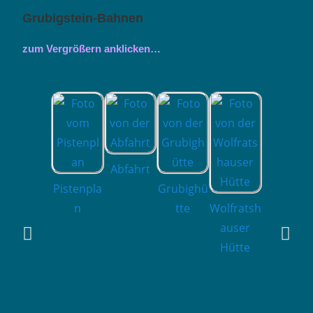
Grubigstein-Bahnen
zum Vergrößern anklicken…
Abfahrt
Pistenpla
Grubighü
Brotzeit
n
tte
Wolfratsh
auser
Hütte