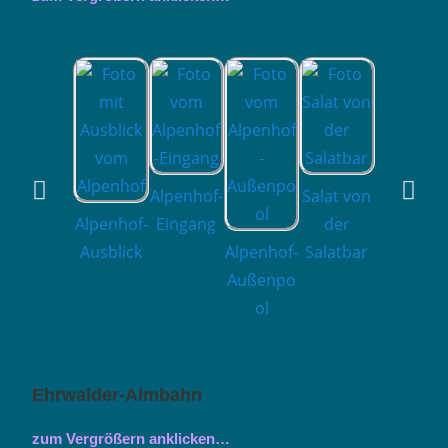
Alpenhof-
Salat von
Alpenhof-
Eingang
der
Ausblick
Alpenhof-
Salatbar
historisc
Außenpo
er
ol
Schlitten
Ehrwalder-Almbahn
zum Vergrößern anklicken…