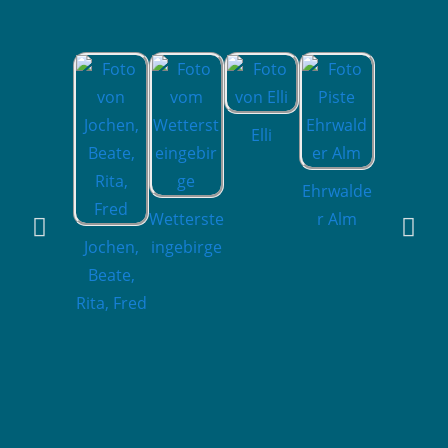
Elli
Ehrwalde
Tirolerha
Wetterste
r Alm
us
Jochen,
ingebirge
Beate,
Rita, Fred