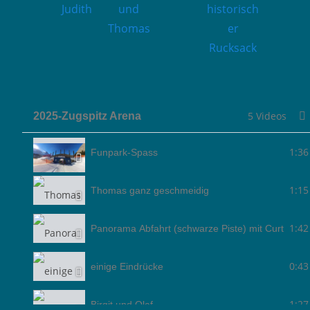
Judith
und
historisch
Hüttenfe
Thomas
er
nster
Rucksack
5 Videos
2025-Zugspitz Arena
1:36
Funpark-Spass
1:15
Thomas ganz geschmeidig
1:42
Panorama Abfahrt (schwarze Piste) mit Curt
0:43
einige Eindrücke
1:27
Birgit und Olaf