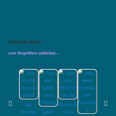
Sonnalm-Bahn
zum Vergrößern anklicken…
Elli,
historisch
Thomas,
Judith
e Ski
Blick aus