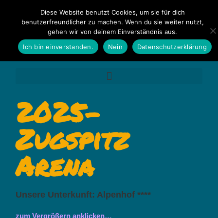
Diese Website benutzt Cookies, um sie für dich
benutzerfreundlicher zu machen. Wenn du sie weiter nutzt,
gehen wir von deinem Einverständnis aus.
Ich bin einverstanden.
Nein
Datenschutzerklärung
2025-
Zugspitz
Arena
Unsere Unterkunft: Alpenhof ****
zum Vergrößern anklicken…